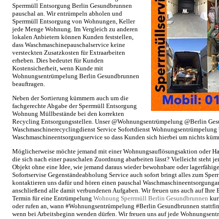
Sperrmüll Entsorgung Berlin Gesundbrunnen
pauschal an. Wir entrümpeln abholen und
Sperrmüll Entsorgung von Wohnungen, Keller
jede Menge Wohnung. Im Vergleich zu anderen
lokalen Anbietern können Kunden feststellen,
dass Waschmaschinepauschalservice keine
versteckten Zusatzkosten für Extraarbeiten
erheben. Dies bedeutet für Kunden
Kostensicherheit, wenn Kunde mit
Wohnungsentrümpelung Berlin Gesundbrunnen
beauftragen.
Neben der Sortierung kümmern auch um die
fachgerechte Abgabe der Sperrmüll Entsorgung
Wohnung Müllbestände bei den korrekten
Recycling Entsorgungsstellen. Unser @Wohnungsentrümpelung @Berlin Ge
Waschmaschinerecyclingdienst Service Sofortdienst Wohnungsentrümpelung 
Waschmaschineentsorgungservice so dass Kunden sich hierbei um nichts kü
Möglicherweise möchte jemand mit einer Wohnungsauflösungsaktion oder Ha
die sich nach einer pauschalen Zuordnung abarbeiten lässt? Vielleicht steht 
Objekt ohne eine Idee, wie jemand daraus wieder bewohnbare oder lagerfähi
Sofortservise Gegenständeabholung Service auch sofort bringt alles zum Sper
kontaktieren uns dafür und hören einen pauschal Waschmaschineentsorgunga
anschließend alle damit verbundenen Aufgaben. Wir freuen uns auch auf Ihr
Termin für eine Entrümpelung
Wohnung Sperrmüll Berlin Gesundbrunnen
kur
oder rufen an, wann #Wohnungsentrümpelung #Berlin Gesundbrunnen stattfinde
wenn bei Arbeitsbeginn wenden dürfen. Wir freuen uns auf jede Wohnungsen