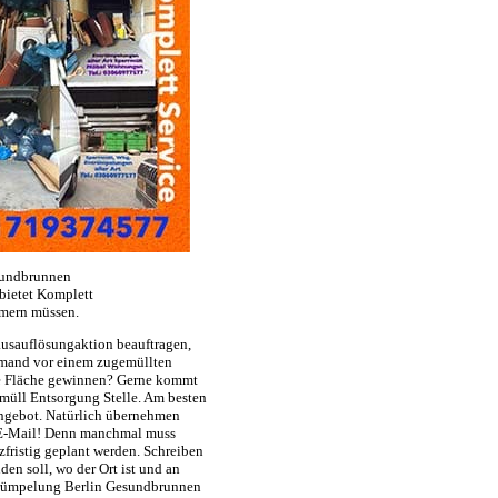
sundbrunnen
bietet Komplett
mmern müssen.
usauflösungaktion beauftragen,
jemand vor einem zugemüllten
ge Fläche gewinnen? Gerne kommt
rmüll Entsorgung Stelle. Am besten
ngebot. Natürlich übernehmen
e E-Mail! Denn manchmal muss
zfristig geplant werden. Schreiben
n soll, wo der Ort ist und an
trümpelung Berlin Gesundbrunnen