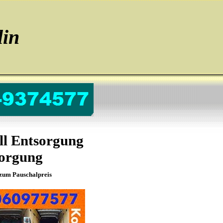
in
ll Entsorgung
orgung
zum Pauschalpreis